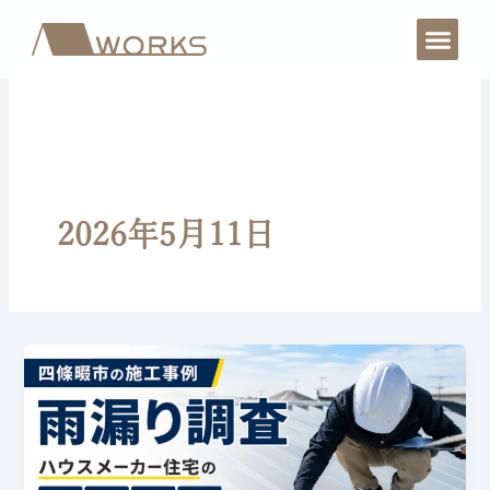
内
容
を
ス
キ
ッ
プ
2026年5月11日