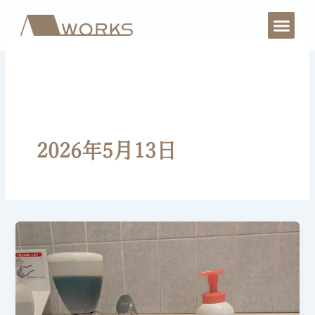
内
容
を
ス
キ
ッ
プ
2026年5月13日